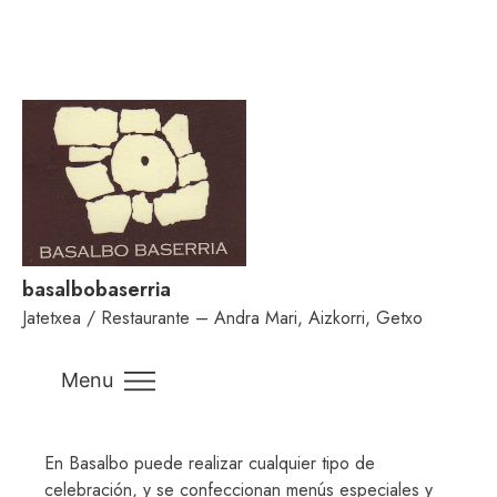
Skip
CONTACTO
to
content
BASALBO BASERRIA
(jatetxea/restaurante)
+34 944913491 Martiturri Estarta 18, 48993 Andra
Mari-Getxo, Bizkaia, Euskadi, Euskal Herria
basalbo@basalbobaserria.com
basalbobaserria
Jatetxea / Restaurante – Andra Mari, Aizkorri, Getxo
Horario
13:00h a 16:00h – 20:00h a 23:00h / Comidas:
Menu
MMJVSD / Cenas: MMJVS / Domingos Noche y
Lunes: DESCANSO
En Basalbo puede realizar cualquier tipo de
celebración, y se confeccionan menús especiales y